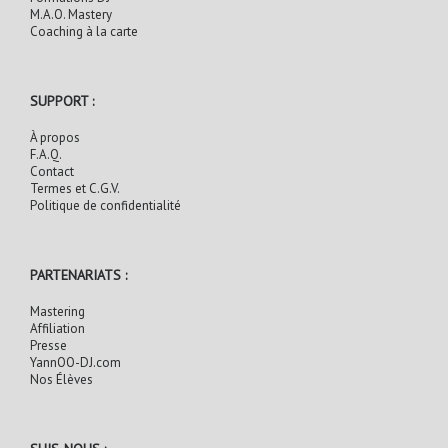
M.A.O. Mastery
Coaching à la carte
SUPPORT :
À propos
F.A.Q.
Contact
Termes et C.G.V.
Politique de confidentialité
PARTENARIATS :
Mastering
Affiliation
Presse
YannOO-DJ.com
Nos Élèves