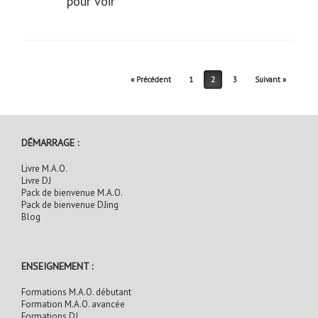
pour voir
Post navigation
« Précédent
1
2
3
Suivant »
DÉMARRAGE :
Livre M.A.O.
Livre DJ
Pack de bienvenue M.A.O.
Pack de bienvenue DJing
Blog
ENSEIGNEMENT :
Formations M.A.O. débutant
Formation M.A.O. avancée
Formations DJ